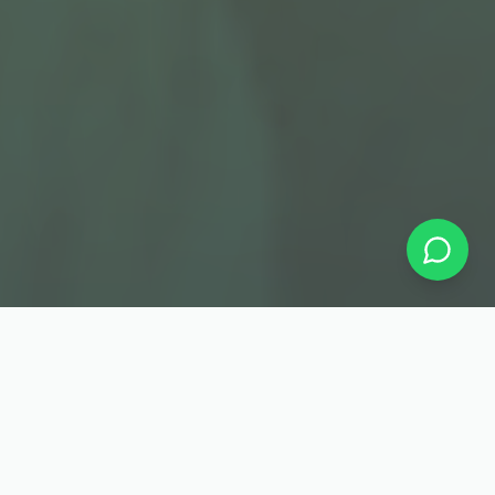
🤲🏽 COLLECTE SPÉCIALE RAMADAN — 3E
ÉDITION
Ramadan, c'est le mois du