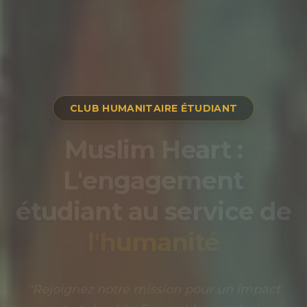
CLUB HUMANITAIRE ÉTUDIANT
Ensemble,
construisons un
monde de
solidarité
Muslim Heart - Club Humanit
"
Chaque geste compte. Participez à nos